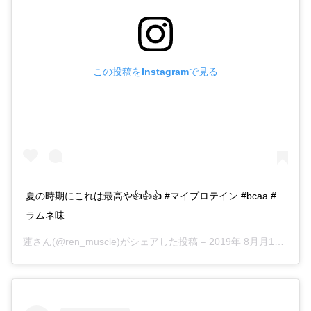
この投稿をInstagramで見る
夏の時期にこれは最高や👍👍👍 #マイプロテイン #bcaa #
ラムネ味
蓮
さん(@ren_muscle)がシェアした投稿 –
2019年 8月月13日午後11時26分PDT