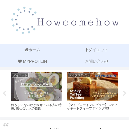
ホーム
ダイエット
MYPROTEIN
お問い合わせ
ダイエット
マイプロテイン
マ
た!レ
何もしてないけど痩せている人の特
【マイプロテインレビュー】スティ
MY
とは
徴｡痩せない人の原因
ッキートフィープディング味!
い持