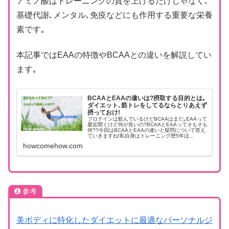
アミノ酸はトレーニングの質を上げるだけじゃなく､
基礎代謝､メンタル､免疫などにも作用する重要な栄養
素です｡
本記事ではEAAの特徴やBCAAとの違いを解説してい
ます｡
BCAAとEAAの違いは?摂取する目的とは｡
ダイエット､筋トレをしてるならとりあえず
摂っておけ!
プロテインは飲んでいるけどBCAAはまだ｡EAAって
最近聞くけど何が良いの?BCAAとEAAってそもそも
何??今回はBCAAとEAAの違いと疑問について答え
ていきますね!私自身はトレーニング歴5年ほ...
howcomehow.com
参考
美ボディに特化したダイエットに最適なパーソナルジ