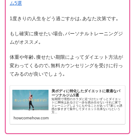
ム5選
1度きりの人生をどう過ごすかは､あなた次第です｡
もし確実に痩せたい場合､パーソナルトレーニングジ
ムがオススメ｡
体重や年齢､痩せたい期限によってダイエット方法が
変わってくるので､無料カウンセリングを受けに行っ
てみるのが良いでしょう｡
美ボディに特化したダイエットに最適なパ
ーソナルジム5選
短期間で理想のカラダに近づけたいずっとダイエッ
トに興味はあるけど一歩を踏み出せないそれに家で
トレーニングしようにもやることがあって｢家じゃ誘
惑が多すぎて集中してダイエット出来ない!｣という
方...
howcomehow.com