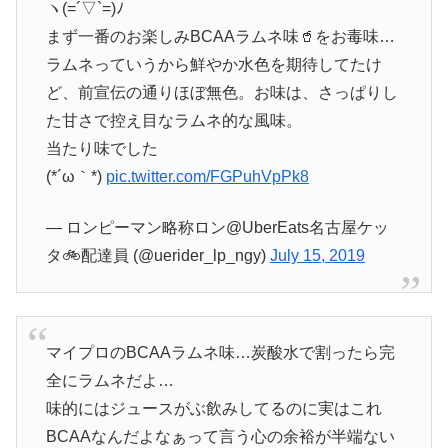
ヽ(=´▽`=)ﾉ
まず一番のお楽しみBCAAラムネ味🥤をお毒味…
ラムネっていうから鮮やか水色を期待してたけ
ど、前宣伝の通りほぼ無色。お味は、さっぱりし
た甘さで控え目なラムネ的な風味。
当たり味でした
(*´ω｀*)
pic.twitter.com/FGPuhVpPk8
— ロンピーマン略称ロン@UberEats名古屋ケッ
タ🚲配達員 (@uerider_lp_ngy)
July 15, 2019
マイプロのBCAAラムネ味…炭酸水で割ったら完
全にラムネだよ…
味的にはジュースがぶ飲みしてるのに実はこれ
BCAAなんだよなぁって言う心の余裕が半端ない