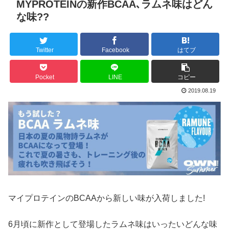
MYPROTEINの新作BCAA､ラムネ味はどん
な味??
Twitter
Facebook
はてブ
Pocket
LINE
コピー
2019.08.19
マイプロテインのBCAAから新しい味が入荷しました!
6月頃に新作として登場したラムネ味はいったいどんな味